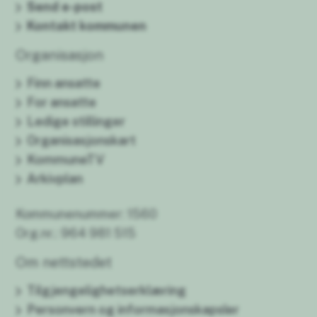
Send e-post
Kontakt kommunen
Organisasjon
Finn ansatte
For ansatte
Ledige stillinger
Organisasjonskart
KommuneTV
Arkivplan
Kommunenummer: 1560
Org.nr.: 964 981 515
Om nettstedet
Tilgjengelighetserklæring
Personvern og informasjonskapsler