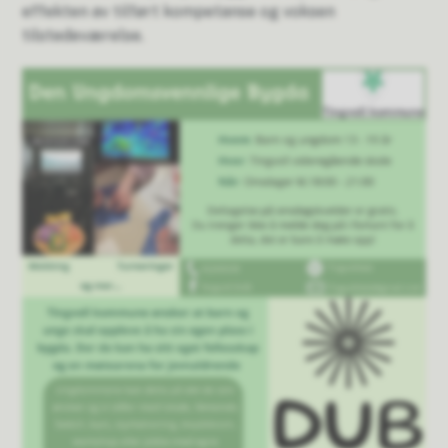
effekten av tilført kompetanse og voksen
tilstedeværelse.