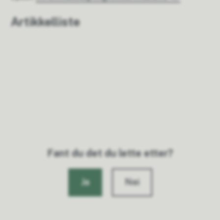
Artikkelliste
Fant du det du lette etter?
Ja
Nei