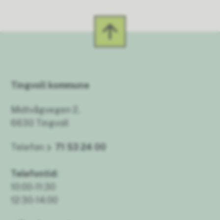
Tingvoll kommune
Midtvågvegen 2,
6630 Tingvoll
Telefon:
71 53 24 00
Telefontid:
10:00-11:30
12:30-14:00