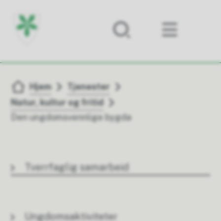
Forsiden
Du er her:
Hjem
Tjenester
Natur, kultur og fritid
Den ungdomsvennlige bygda
Tverrfaglig samarbeid
Ungdomsaktiviteter