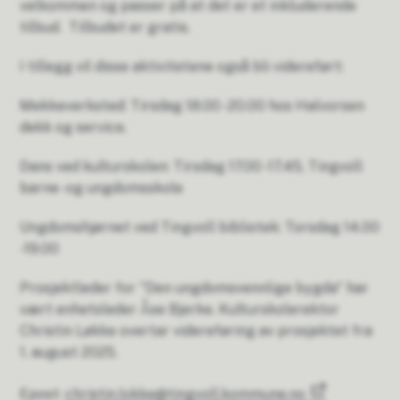
velkommen og passer på at det er et inkluderende
tilbud. Tilbudet er gratis.
I tillegg vil disse aktivitetene også bli videreført:
Mekkeverksted: Tirsdag 18.00 -20.00 hos Halvorsen
dekk og service.
Dans ved kulturskolen: Tirsdag 17.00 -17.45, Tingvoll
barne -og ungdomsskole
Ungdomshjørnet ved Tingvoll bibliotek: Torsdag 14.00
-19.00
Prosjektleder for "Den ungdomsvennlige bygda" har
vært enhetsleder Åse Bjerke. Kulturskolerektor
Christin Løkke overtar videreføring av prosjektet fra
1. august 2025.
Epost:
christin.lokke@tingvoll.kommune.no