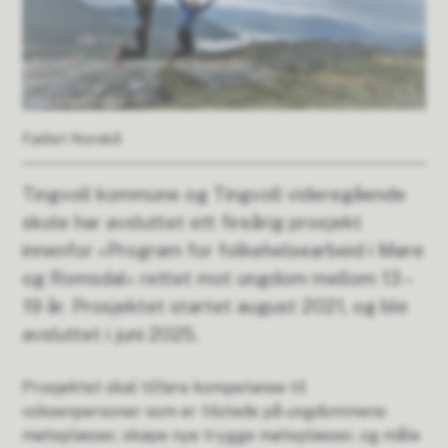
Fjellet Norskå
Tingvoll kommune og Tingvoll videregående
skole har avsluttet ett fireårig prosjekt
innenfor «Program for folkehelsearbeid i Møre
og Romsdal» rettet mot ungdom mellom 13 –
19 år. Prosjektet startet august 2021, og ble
avsluttet i juni 2025.
Prosjektet skal tilføre kompetanse til
voksenpersoner som er tilstede på ungdommens
møteplasser, skape nye trygge møteplasser, og måle