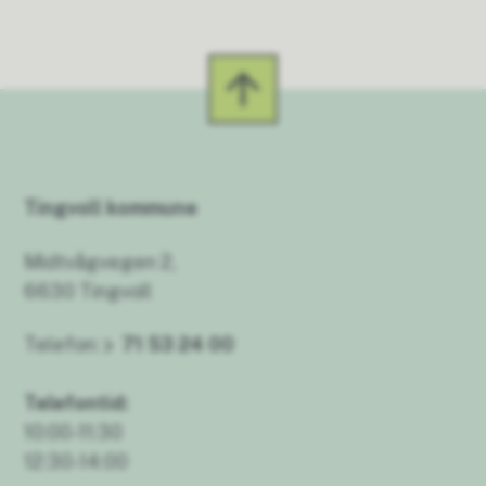
Tingvoll kommune
Midtvågvegen 2,
6630 Tingvoll
Telefon:
71 53 24 00
Telefontid:
10:00-11:30
12:30-14:00