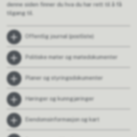
denne siden finner du hva du har rett til å få
tilgang til.
Offentlig journal (postliste)
Politiske møter og møtedokumenter
Planer og styringsdokumenter
Høringer og kunngjøringer
Eiendomsinformasjon og kart