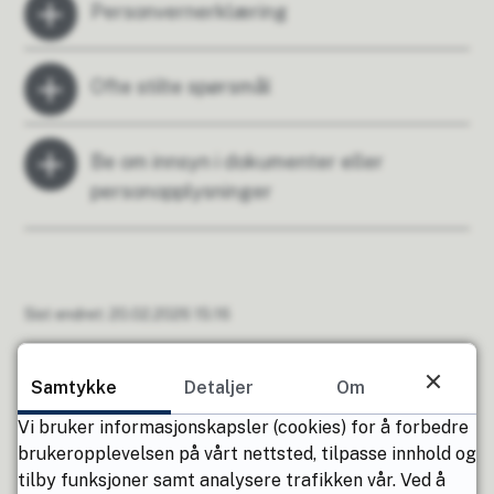
Personvernerklæring
Ofte stilte spørsmål
Be om innsyn i dokumenter eller
personopplysninger
Sist endret
20.02.2026 15:16
Kontaktinformasjon
Samtykke
Detaljer
Om
Vi bruker informasjonskapsler (cookies) for å forbedre
Magne Vassli
brukeropplevelsen på vårt nettsted, tilpasse innhold og
Saksbehandler/arkivansvarlig
tilby funksjoner samt analysere trafikken vår. Ved å