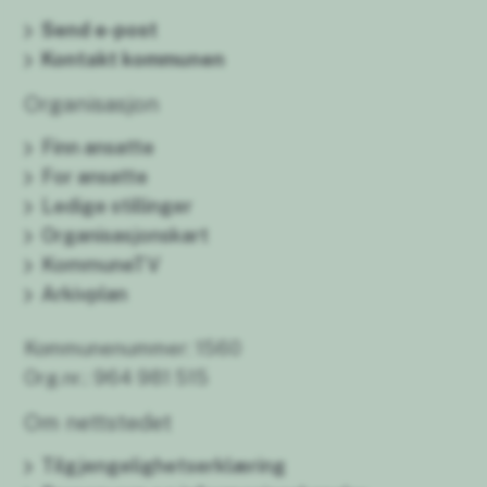
Send e-post
Kontakt kommunen
Organisasjon
Finn ansatte
For ansatte
Ledige stillinger
Organisasjonskart
KommuneTV
Arkivplan
Kommunenummer: 1560
Org.nr.: 964 981 515
Om nettstedet
Tilgjengelighetserklæring