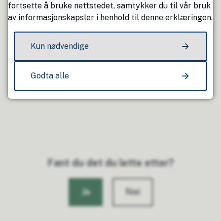
fortsette å bruke nettstedet, samtykker du til vår bruk
E-post
Send e-post
av informasjonskapsler i henhold til denne erklæringen.
Mobil
94 83 58 03
Arbeidsdager: tirsdag, onsdag og fredag
Kun nødvendige
Godta alle
Fant du det du lette etter?
Ja
Nei