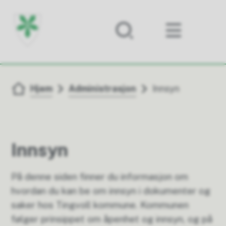
Forsiden
Du er her:
Hjem
Administrasjon
Innsyn
Innsyn
På denne siden finner du informasjon om
hvordan du kan be om innsyn i dokumenter og
saker hos Tingvoll kommune. Kommunen
følger prinsippet om åpenhet og innsyn, og på