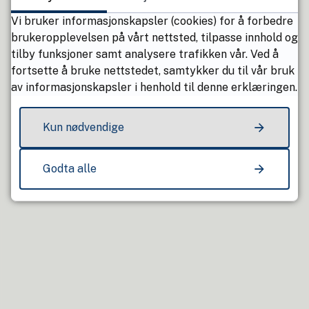
Vi bruker informasjonskapsler (cookies) for å forbedre
brukeropplevelsen på vårt nettsted, tilpasse innhold og
tilby funksjoner samt analysere trafikken vår. Ved å
fortsette å bruke nettstedet, samtykker du til vår bruk
Hvem kan stemme?
av informasjonskapsler i henhold til denne erklæringen.
De som har fylt 18 år innen utgangen av valgåret,
og er norske statsborgere, kan stemme ved
stortingsvalg. Det er en forutsetning at man står
Kun nødvendige
oppført ...
Godta alle
09.11.2020 kl. 11:33
Publisert