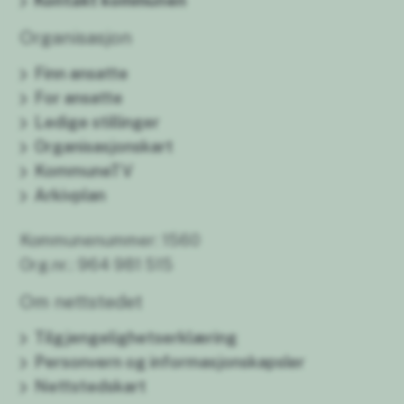
Kontakt kommunen
Organisasjon
Finn ansatte
For ansatte
Ledige stillinger
Organisasjonskart
KommuneTV
Arkivplan
Kommunenummer: 1560
Org.nr.: 964 981 515
Om nettstedet
Tilgjengelighetserklæring
Personvern og informasjonskapsler
Nettstedskart