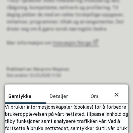
Tilbyr tjenester innen finansiering (tilskudd og lån),
rådgiving, kompetanse, nettverk og profilering. Til
daglig jobber de med en rekke forskjellige oppgaver,
initiativer, programmer, tiltak og arrangementer. Det
dreier seg om å gjøre norsk næringsliv bedre.
Mer informasjon om
Innovasjon Norge
Publisert av
Margrete Magerøy
Sist endret
12.03.2026 11:32
Kontaktinformasjon
Samtykke
Detaljer
Om
Vi bruker informasjonskapsler (cookies) for å forbedre
Lars Erling Koksvik
brukeropplevelsen på vårt nettsted, tilpasse innhold og
Skogbrukssjef / viltforvalter
tilby funksjoner samt analysere trafikken vår. Ved å
fortsette å bruke nettstedet, samtykker du til vår bruk
E-post
Send e-post