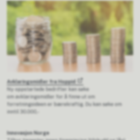
Avklaringsmidler fra Hoppid
Ny oppstartede bedrifter kan søke
om avklaringsmidler for å finne ut om
forretningsideen er bærekraftig. Du kan søke om
inntil 30.000,-
Innovasjon Norge