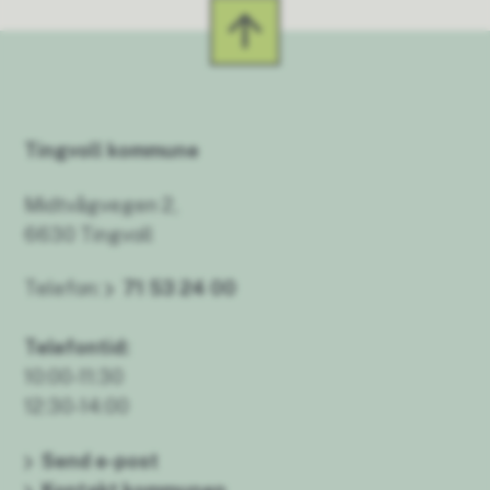
Tingvoll kommune
Midtvågvegen 2,
6630 Tingvoll
Telefon:
71 53 24 00
Telefontid:
10:00-11:30
12:30-14:00
Send e-post