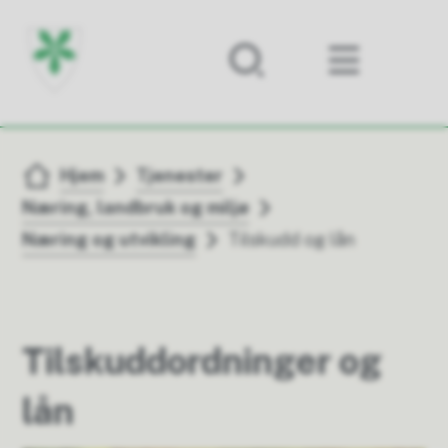
Forsiden
Du er her:
Hjem
Tjenester
Næring, landbruk og miljø
Næring og utvikling
Tilskudd og lån
Tilskuddordninger og
lån