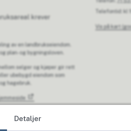
Telefon
71 53
Telefontid: kl 1
ruksareal krever
Vis på kart (g
ling av en landbrukseiendom.
og plan- og bygningsloven.
ellom selger og kjøper gir rett
 eller ubebygd eiendom som
k og hagebruk.
hjemmeside
Detaljer