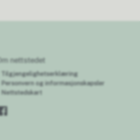
Om nettstedet
Tilgjengelighetserklæring
Personvern og informasjonskapsler
Nettstedskart