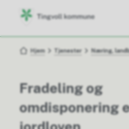
Du er her:
Hjem
Tjenester
Næring, landb
Fradeling og
omdisponering e
jordloven