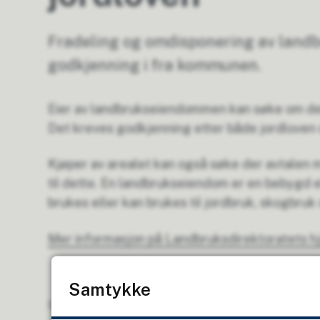
Fradeling og omdisponering av landb
godkjenning i fra kommunen.
Eier av landbrukseiendommen kan søke om de
Det kreves godkjenning etter både jordloven 
Kjøper av arealet kan også søke der avtalen m
til dette. En landbrukseiendom er en bebygd
brukes eller kan brukes til jordbruk, skogbru
Mer informasjon på Landbruksdirektoratets 
Samtykke
Sist endret
04.05.2026 11:39