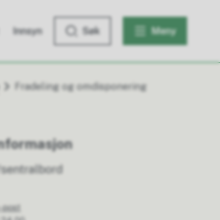
Innsyn
Søk
Meny
Fradeling og omdisponering
nformasjon
sentralbord
-post