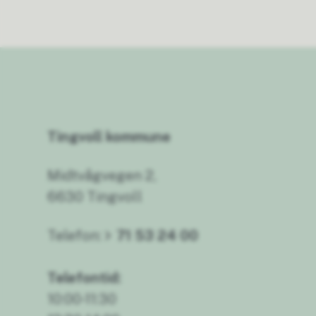
Tingvoll kommune
Midtvågvegen 2,
6630 Tingvoll
Telefon:
71 53 24 00
Telefontid:
10:00-11:30