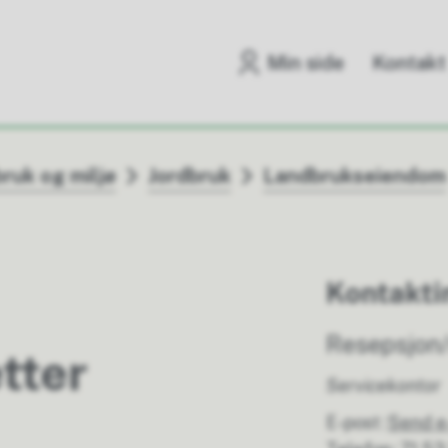
Min side
Kontakt
ruk og miljø
Jordbruk
Landbrukseiendom
Kontakti
Resepsjon/
tter
Servicekontor
E-post
Send e