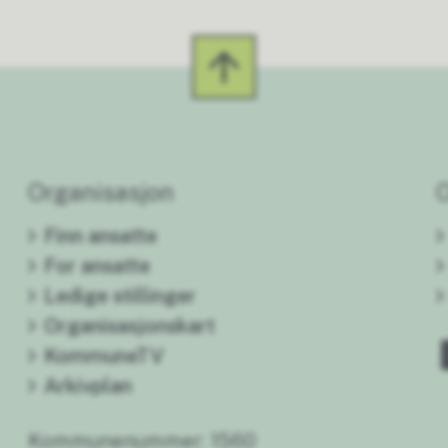
Organisasjon
Finn ansatte
For ansatte
Ledige stillinger
Organisasjonskart
KommuneTV
Arkivplan
Kommunenummer: 1560