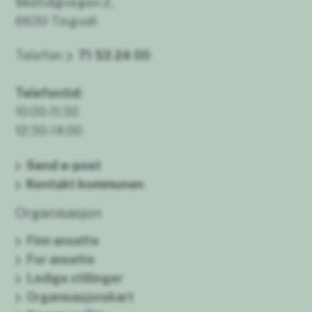
Midtvågvegen 2,
6630 Tingvoll
Telefon:
71 53 24 00
Telefontid:
10:00-11:30
12:30-14:00
Send e-post
Kontakt kommunen
Organisasjon
Finn ansatte
For ansatte
Ledige stillinger
Organisasjonskart