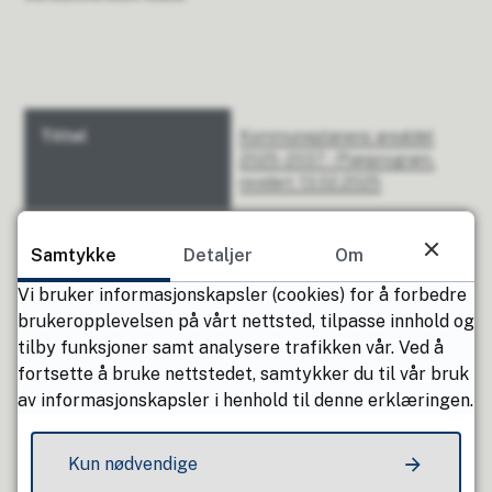
T
Kommuneplanens arealdel
i
2025-2037 - Planprogram,
t
revidert 13.02.2025
t
e
PDF
Samtykke
Detaljer
Om
l
2 MB
Vi bruker informasjonskapsler (cookies) for å forbedre
T
brukeropplevelsen på vårt nettsted, tilpasse innhold og
y
tilby funksjoner samt analysere trafikken vår. Ved å
p
Arealregnskap
fortsette å bruke nettstedet, samtykker du til vår bruk
e
av informasjonskapsler i henhold til denne erklæringen.
S
PDF
t
Kun nødvendige
ø
798 kB