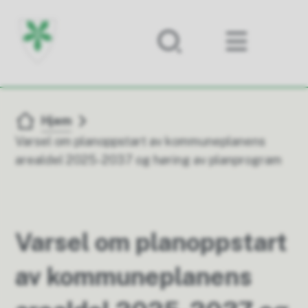
Forsiden
Du er her:
Hjem
Varsel om planoppstart av kommuneplanens
arealdel 2025-2037 og høring av planprogram
Varsel om planoppstart
av kommuneplanens