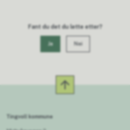
Fant du det du lette etter?
Ja
Nei
Tingvoll kommune