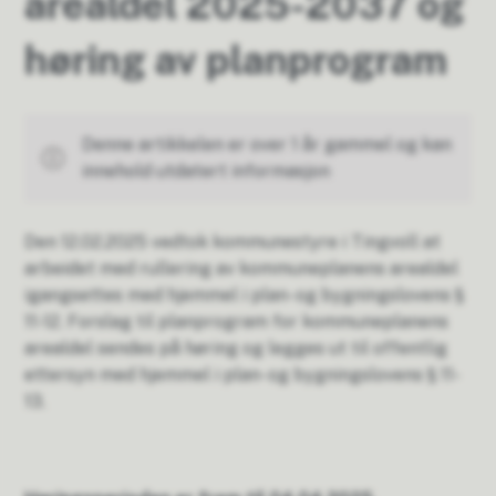
arealdel 2025-2037 og
høring av planprogram
Denne artikkelen er over 1 år gammel og kan
innehold utdatert informasjon
Den 12.02.2025 vedtok kommunestyre i Tingvoll at
arbeidet med rullering av kommuneplanens arealdel
igangsettes med hjemmel i plan- og bygningslovens §
11-12. Forslag til planprogram for kommuneplanens
arealdel sendes på høring og legges ut til offentlig
ettersyn med hjemmel i plan- og bygningslovens § 11-
13.