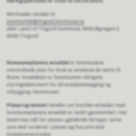
Høringsperioden er frem til 04.04.2025.
Merknader sendes til
postmottak@tingvoll.kommune.no
eller i post til Tingvoll kommune, Midtvågvegen 2,
6630 Tingvoll
Kommuneplanens arealdel
er kommunens
overordnede plan for bruk av arealene de neste 12
årene. Arealdelen er kommunens viktigste
styringsdokument for all arealplanlegging og
utbygging i kommunen.
Planprogrammet
handler om hvordan arbeidet med
kommuneplanens arealdel er tenkt gjennomført. Her
beskrives mål for planen, gjeldende føringer, tema
som skal vurderes i planen og hva som skal
konsekvensutredes.