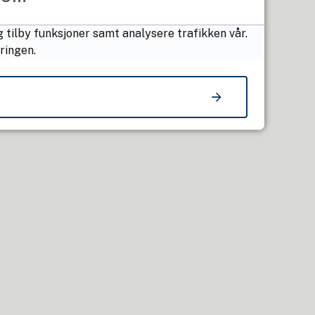
 tilby funksjoner samt analysere trafikken vår.
ringen.