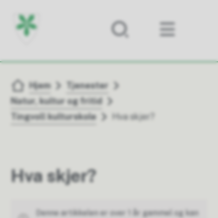
Forsiden
Du er her:
Hjem
Tjenester
Natur, kultur og fritid
Tingvoll kulturskole
Hva skjer?
Hva skjer?
Denne artikkelen er over 1 år gammel og kan