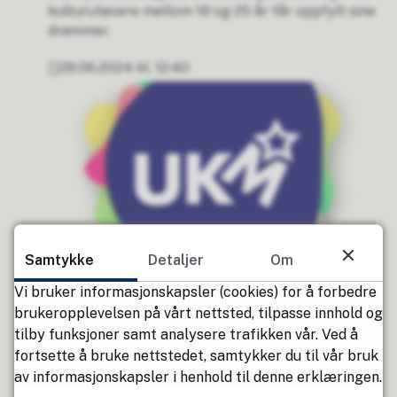
kulturutøvere mellom 18 og 25 år får oppfylt sine
drømmer.
28.06.2024 kl. 12:40
Publisert
Samtykke
Detaljer
Om
UKM - om kultur møtes
Vi bruker informasjonskapsler (cookies) for å forbedre
UKM handler om å ha det gøy gjennom å skape
brukeropplevelsen på vårt nettsted, tilpasse innhold og
noe sammen.
tilby funksjoner samt analysere trafikken vår. Ved å
28.06.2024 kl. 12:29
fortsette å bruke nettstedet, samtykker du til vår bruk
Publisert
av informasjonskapsler i henhold til denne erklæringen.