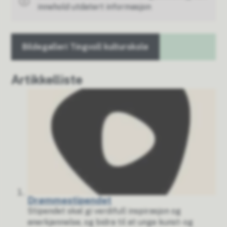
innehold utdatert informasjon
Bildegalleri Tingvoll kulturskole
Artikkelliste
Drømmestipendet
Stipendet skal gi verdifull inspirasjon og
anerkjennelse, og bidra til at unge kunst- og