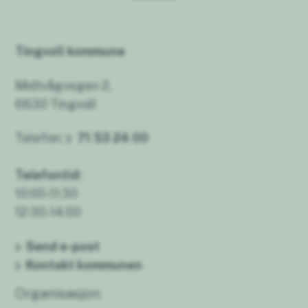
Tingvoll kommune
Midtvågvegen 2,
6630 Tingvoll
Telefon:
71 53 24 00
Telefontid:
10:00-11:30
12:30-14:00
Send e-post
Kontakt kommunen
Organisasjon