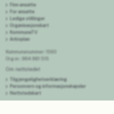
Finn ansatte
For ansatte
Ledige stillinger
Organisasjonskart
KommuneTV
Arkivplan
Kommunenummer: 1560
Org.nr.: 964 981 515
Om nettstedet
Tilgjengelighetserklæring
Personvern og informasjonskapsler
Nettstedskart