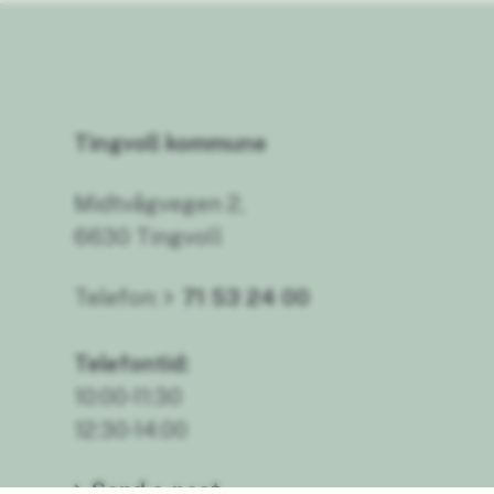
Tingvoll kommune
Midtvågvegen 2,
6630 Tingvoll
Telefon:
71 53 24 00
Telefontid:
10:00-11:30
12:30-14:00
Send e-post