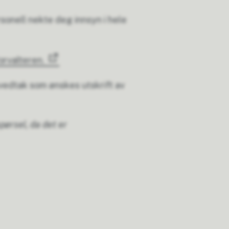
ersonell nekte deg innsyn i hele
orvalteren.
 vedtak som ønskes utskrift av
pørsel, da det er