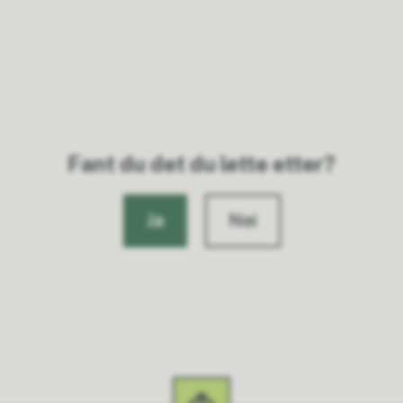
Fant du det du lette etter?
Ja
Nei