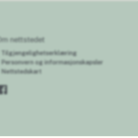
Om nettstedet
Tilgjengelighetserklæring
Personvern og informasjonskapsler
Nettstedskart