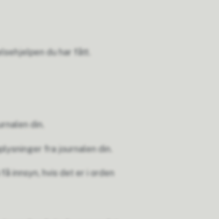
lsehjelpen du har fått.
urnalen din.
plysninger fra journalen din.
å innsyn, hvis det er i orden