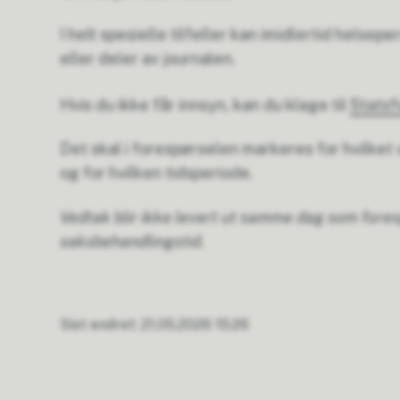
I helt spesielle tilfeller kan imidlertid helsep
eller deler av journalen.
Hvis du ikke får innsyn, kan du klage til
Statsf
Det skal i forespørselen markeres for hvilket
og for hvilken tidsperiode.
Vedtak blir ikke levert ut samme dag som fores
saksbehandlingstid.
Sist endret
21.05.2026 15:26