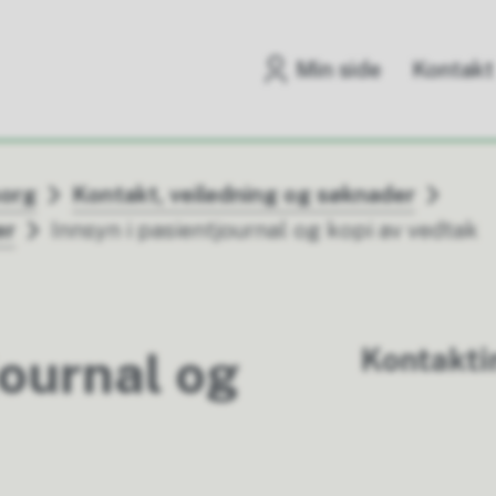
Min side
Kontakt
sorg
Kontakt, veiledning og søknader
er
Innsyn i pasientjournal og kopi av vedtak
Kontakti
journal og