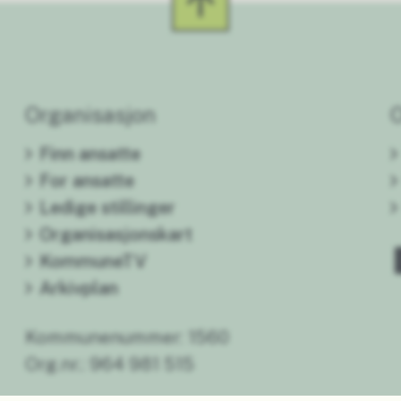
Organisasjon
Finn ansatte
For ansatte
Ledige stillinger
Organisasjonskart
KommuneTV
Arkivplan
Kommunenummer: 1560
Org.nr.: 964 981 515