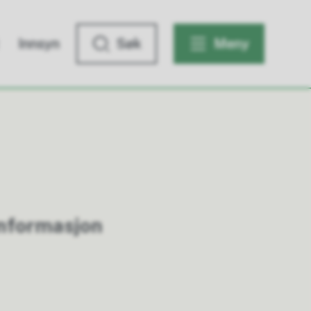
Innsyn
Søk
Meny
nformasjon