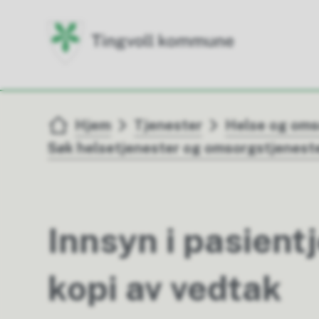
Du er her:
Hjem
Tjenester
Helse og om
Søk helsetjenester og omsorgstjenest
Innsyn i pasient
kopi av vedtak