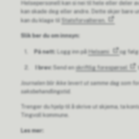
Helsepersonell kan si nei til hele eller deler 
kan skade deg eller andre. Dette skjer bare un
kan du klage til
Statsforvalteren.
Slik ber du om innsyn:
1.
På nett:
Logg inn på
Helsami
og følg
2.
I brev:
Send en
skriftlig forespørsel
Journalen blir ikke levert ut samme dag som for
saksbehandlingstid.
Trenger du hjelp til å skrive ut skjema, ta kon
Tingvoll kommune.
Les mer: