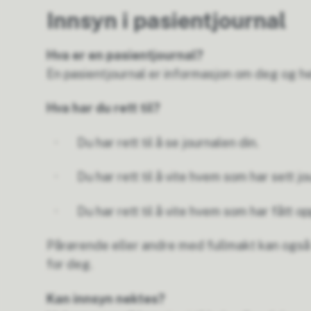
Innsyn i pasientjournal
Hva er en pasientjournal?
En pasientjournal er informasjon om deg og he
Hva har du rett til?
· Du har rett til å se journalen din.
· Du har rett til å vite hvem som har sett jo
· Du har rett til å vite hvem som har fått op
Pårørende eller andre med fullmakt kan også f
for deg.
Kan innsyn nektes?