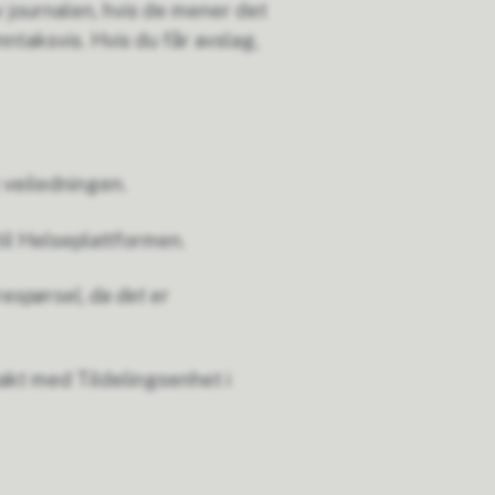
av journalen, hvis de mener det
ntaksvis. Hvis du får avslag,
 veiledningen.
til Helseplattformen.
espørsel, da det er
takt med Tildelingsenhet i