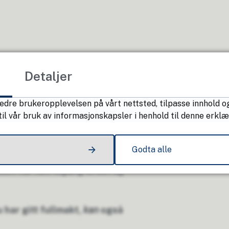
Detaljer
edre brukeropplevelsen på vårt nettsted, tilpasse innhold og
il vår bruk av informasjonskapsler i henhold til denne erklæ
 deg og den helsehjelpen du er
Godta alle
 som har hatt tilgang til det og
 har gitt fullmakt,
kan
også