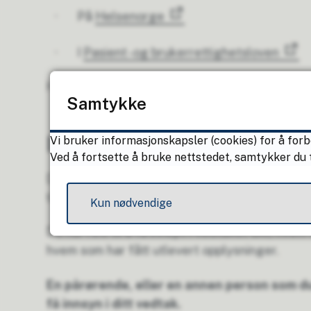
· På
Helsenorge
· I
Pasient -og brukerrettighetsloven
Hvis du har spørsmål, ta kontakt med oss.
Samtykke
Innsyn i vedtak:
Vi bruker informasjonskapsler (cookies) for å forb
Ved å fortsette å bruke nettstedet, samtykker du t
Ditt vedtak er en samling av opplysninger om
tildelt.
Kun nødvendige
Du har rett til å få innsyn i vedtaket ditt, hvem
hvem som har fått utlevert opplysninger.
En pårørende, eller en annen person som du
få innsyn i ditt vedtak.