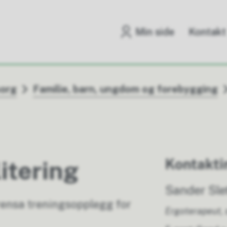
Min side
Kontakt
sorg
Familie, barn, ungdom og forebygging
Kontakti
itering
Sander Sle
rensa treningsopplegg for
Ergoterapeut, 