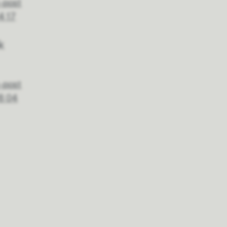
-post
4 17
k
-post
8 04