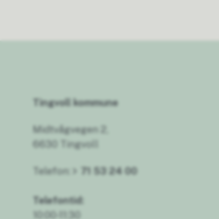
Tingvoll kommune
Midtvågvegen 2,
6630 Tingvoll
Telefon:
71 53 24 00
Telefontid:
10:00-11:30