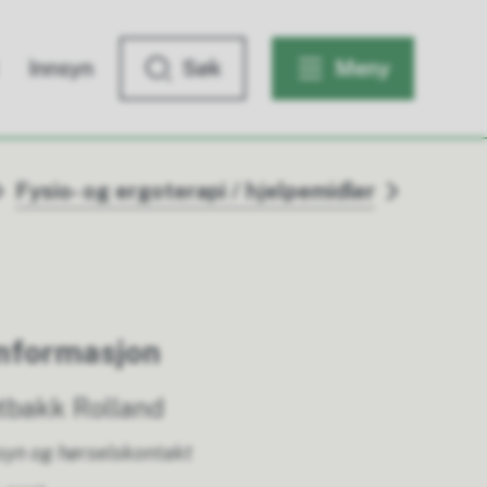
Innsyn
Søk
Meny
Fysio- og ergoterapi / hjelpemidler
nformasjon
tbakk Rolland
syn og hørselskontakt