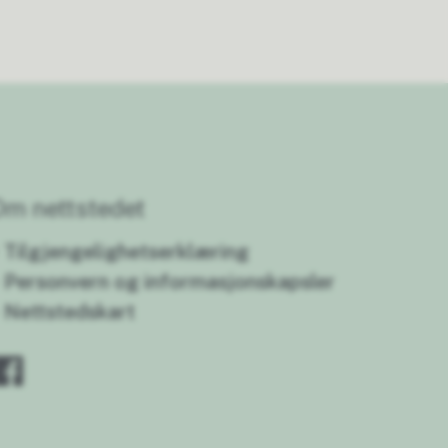
Om nettstedet
Tilgjengelighetserklæring
Personvern og informasjonskapsler
Nettstedskart