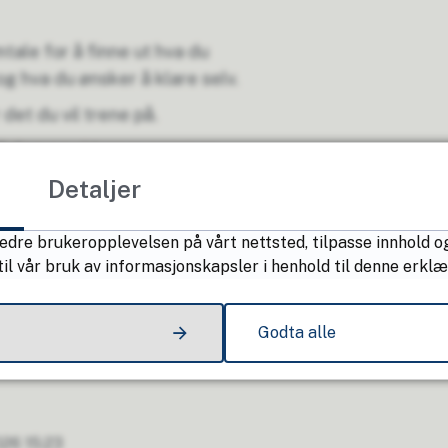
tale for å finne ut hva du
g hva du ønsker å klare selv.
det du vil trene på.
 deg og vi trener sammen.
usterer vi undervegs.
Detaljer
llesskap. Ut ifra dette
edre brukeropplevelsen på vårt nettsted, tilpasse innhold og
il vår bruk av informasjonskapsler i henhold til denne erklæ
Godta alle
26 15:23