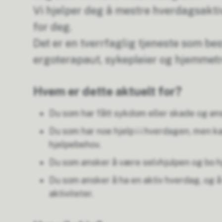
Vi hjelper deg å mestre hverdagsaktiv
for deg.
Det er en tverrfaglig tjeneste som bes
ergoterapaut, sykepleier og hjemmet
Hvem er dette aktuelt for?
Du som har fått sykdom eller skade og øn
Du som har noe hjelp i i hverdagen, men k
hjelpebehov.
Du som ønsker å være selvhjulpen og bo 
Du som ønsker å ha en aktiv hverdag, og 
aktiviteter.