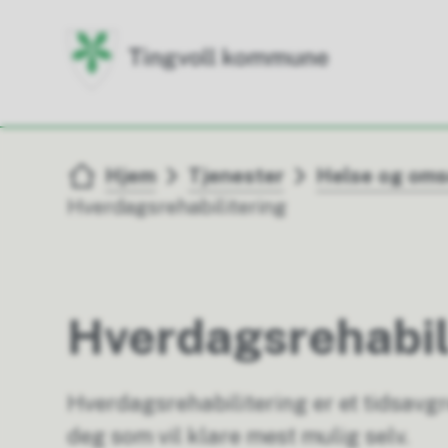
Du er her:
Hjem
Tjenester
Helse og om
Hverdagsrehabilitering
Hverdagsrehabil
Hverdagsrehabilitering er et tidsavg
deg som vil klare mest mulig selv.