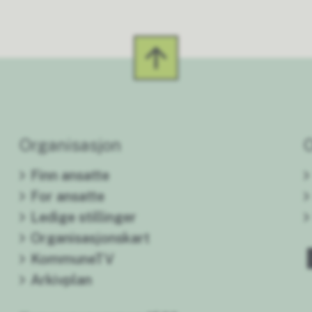
Organisasjon
Finn ansatte
For ansatte
Ledige stillinger
Organisasjonskart
KommuneTV
Arkivplan