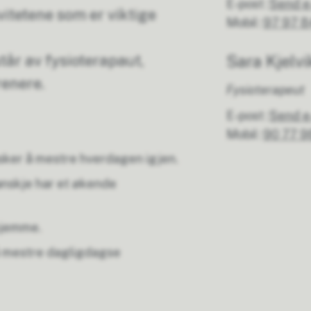
E-post
Send e
itetene som er viktige
Mobil
97 97 8
tår av fysioterapaut,
Sara Kjelvi
renere.
Fysioterapeut
E-post
Send e
Mobil
90 77 9
sker å mestre hverdagen igjen.
anskje har et økende
hjemme.
å mestre dagligdagse