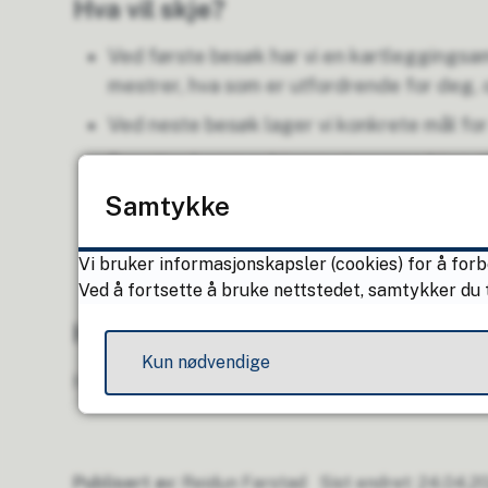
Hva vil skje?
Ved første besøk har vi en kartleggingsam
mestrer, hva som er utfordrende for deg, o
Ved neste besøk lager vi konkrete mål for 
Deretter kommer hjemmetrenerne hjem til
Vi følger en plan for treninga, og denne j
Samtykke
Etter treningsperioden oppsummerer vi i fe
planlegger vi veien videre.
Vi bruker informasjonskapsler (cookies) for å forb
Ved å fortsette å bruke nettstedet, samtykker du t
Hva koster det?
Kun nødvendige
Hverdagsrehabilitering er gratis.
Publisert av
Reidun Farstad
Sist endret
24.04.20