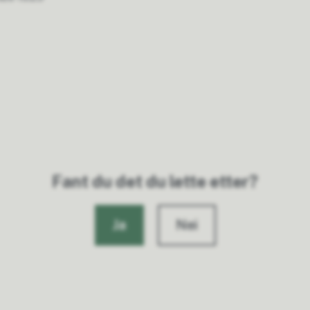
Fant du det du lette etter?
Ja
Nei