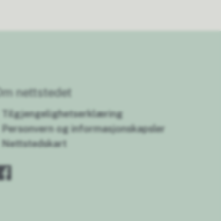
Om nettstedet
Tilgjengelighetserklæring
Personvern og informasjonskapsler
Nettstedskart