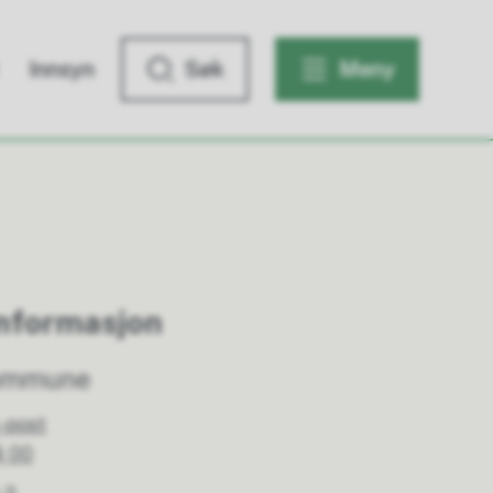
Innsyn
Søk
Meny
nformasjon
kommune
-post
4 00