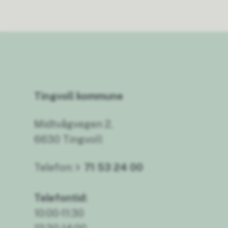
Tingvoll kommune
Midtvågvegen 2,
6630 Tingvoll
Telefon:
71 53 24 00
Telefontid:
10:00-11:30