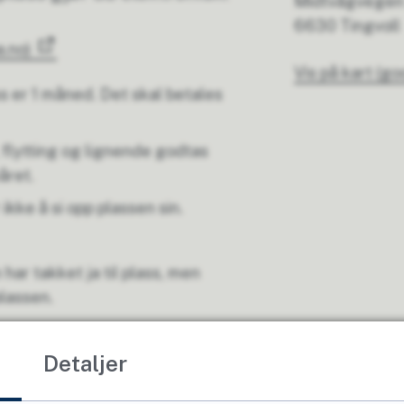
Midtvågvegen
6630 Tingvoll
a.no)
Vis på kart (g
s er 1 måned. Det skal betales
 flytting og lignende godtas
året.
kke å si opp plassen sin.
ar takket ja til plass, men
lassen.
Detaljer