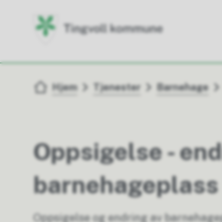
Du er her:
Hjem
Tjenester
Barnehage
Oppsigelse - end
barnehageplass
Oppsigelse og endring av barnehagepl