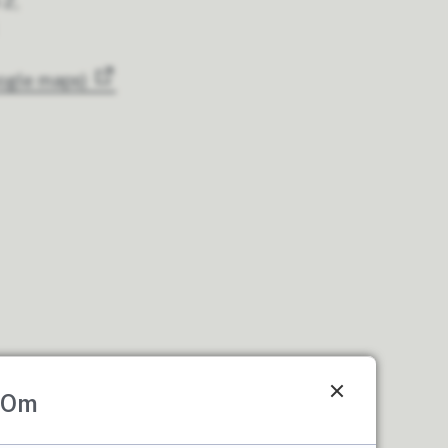
 2,
oogle maps)
Om