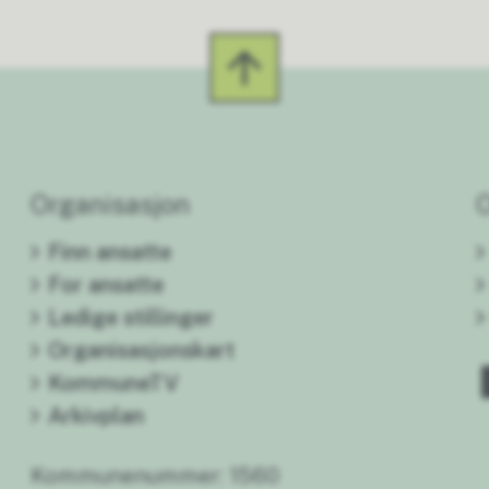
Organisasjon
Finn ansatte
For ansatte
Ledige stillinger
Organisasjonskart
KommuneTV
Arkivplan
Kommunenummer: 1560