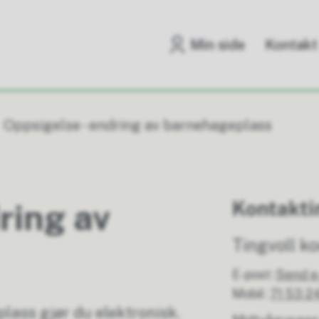
Min side
Kontakt
Oppsigelse - endring av barnehageplass
Kontakti
ring av
Tingvoll 
E-post
Send e
Mobil
71 53 2
ass gjør du elektronisk.