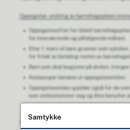
Oppsigelse - endring av barnehageplass (vism
Oppsigelsesfrist for tildelt barnehageplas
for inneværende og påfølgende måned.
Etter 1. mars vil bare grunner som sykdom,
for fritak av betaling resten av barnehage
Barn som skal begynne på skolen, trenger i
Kostpenger betales ut oppsigelsestiden.
Oppsigelsestiden gjelder også for de som h
som ombestemmer seg og ikke benytter p
Samtykke
Sist endret
06.03.2026 08:51