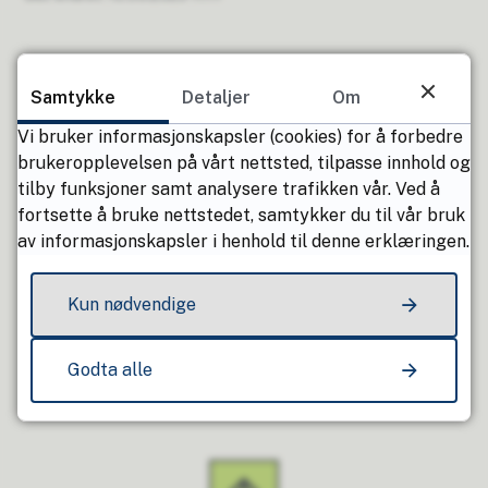
Samtykke
Detaljer
Om
Vi bruker informasjonskapsler (cookies) for å forbedre
brukeropplevelsen på vårt nettsted, tilpasse innhold og
tilby funksjoner samt analysere trafikken vår. Ved å
fortsette å bruke nettstedet, samtykker du til vår bruk
av informasjonskapsler i henhold til denne erklæringen.
Fant du det du lette etter?
Kun nødvendige
Ja
Nei
Godta alle