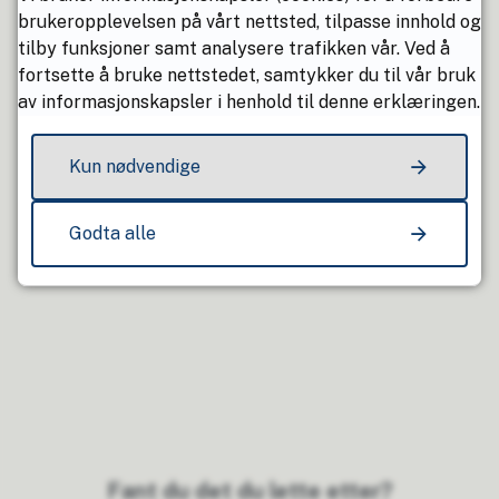
brukeropplevelsen på vårt nettsted, tilpasse innhold og
tilby funksjoner samt analysere trafikken vår. Ved å
fortsette å bruke nettstedet, samtykker du til vår bruk
Priser slamtømming
av informasjonskapsler i henhold til denne erklæringen.
Kun nødvendige
Eiendomsinformasjon
(PDF, 43 kB)
Godta alle
Fant du det du lette etter?